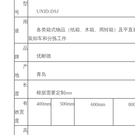
型
UNID-DSJ
号
用
各类箱式物品（纸箱、木箱、周转箱）及平直
途
装卸车和分拣工作
品
优耐德
牌
产
青岛
地
长
根据需要定制
mm
度
有
400mm
500mm
80
600mm
效宽
度
高