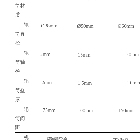
筒材
质
辊
Ø38mm
Ø50mm
Ø60mm
筒直
径
辊
12mm
20mm
15mm
筒轴
径
辊
1.2mm
2.0mm
1.5mm
筒壁
厚
辊
75mm
100mm
150mm
筒间
距
机
碳钢喷涂