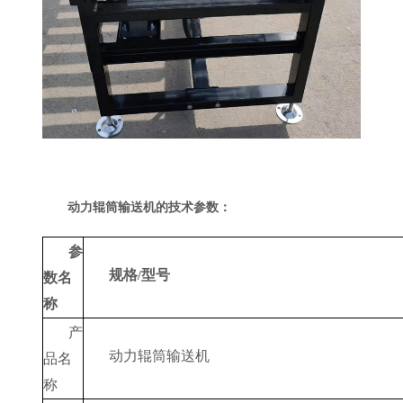
动力辊筒输送机的技术参数：
参
规格
型号
/
数名
称
产
动力辊筒输送机
品名
称