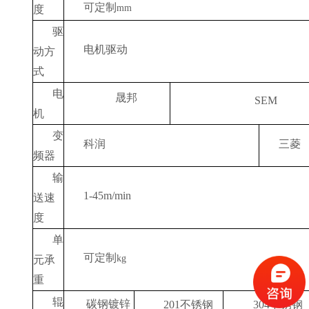
可定制
mm
度
驱
电机驱动
动方
式
电
晟邦
SEM
机
变
科润
三菱
频器
输
1-45m/min
送速
度
单
可定制
kg
元承
重
辊
碳钢镀锌
201
不锈钢
304
不锈钢