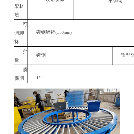
不锈钢
架材
质
可
碳钢镀锌
±
(
50mm)
调脚
杯
挡
碳钢
铝型
板
质
1
年
保期