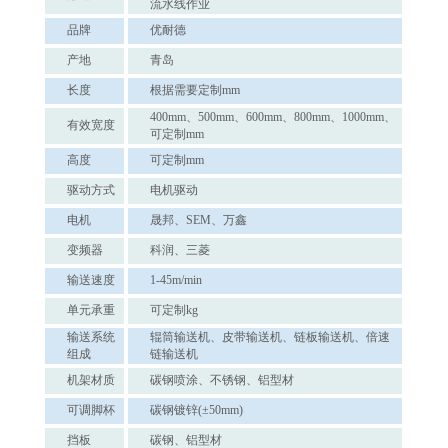
流水线作业
品牌
优耐德
产地
青岛
长度
根据需要定制mm
400mm、500mm、600mm、800mm、1000mm、
有效宽度
可定制mm
高度
可定制mm
驱动方式
电机驱动
电机
晟邦、SEM、万鑫
变频器
科润、三菱
输送速度
1-45m/min
单元承重
可定制kg
输送系统
辊筒输送机、皮带输送机、链板输送机、倍速
组成
链输送机
机架材质
碳钢喷涂、不锈钢、铝型材
可调脚杯
碳钢镀锌(±50mm)
挡板
碳钢、铝型材