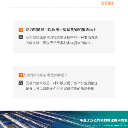
查看更多 →
动力滚筒输送线可以应用于封箱机行业吗？动力
滚筒输送线厂家小编帮大家介绍一下：
动力辊筒线可以应用于板状货物的输送吗？
动力辊筒线是动力辊筒输送机中的一种带动力式
动力滚筒输送机在纸箱包装厂中可以应用于哪些工作呢？
的输送机，可以应用于多种多样货物的输送，那
么大家知道动力辊筒线可以应用于板状货物的输
动力滚筒输送机可以应用于纸箱的输送分拣：动
送吗？
力滚筒输送机可以连续的输送和运输各类纸箱、
周转筐、箱包等箱式货物，帮助提高这些货物的
动力滚筒输送机输送货物的速度可以调节吗？
输送分拣效率。
动力滚筒输送机是一种自动化的输送设备，为企
无动力滚筒线有哪些种类呢？
业的生产、仓储和配送提供了便捷。那么，我们
在使用动力滚筒输送机的过程中，是否可以根据
无动力滚筒线是一种可以应用于多个行业的输送
实际输送需求对输送货物的速度进行调节呢？答
设备，可以帮助多个行业完成货物的输送分拣工
案当然是可以呀。
作和货物的装卸货工作。无动力滚筒线根据滚筒
滚筒输送机的优点是什么呢？
筒皮材质不同，可以分为碳钢喷涂无动力滚筒
滚筒输送机是一种广泛应用食品行业、便利店仓
线、不锈钢无动力滚筒线等类型。
皮带输送机可以应用于哪些货物的输送分拣呢？
储、医药仓储、机械包装、纸箱厂、仓储物流等
行业的输送设备，可以帮助完成多种输送工作。
皮带输送机可以应用于成箱、成袋等物品的输送
那么大家知道辊筒输送机具有哪些优点吗？下面
分拣作业，也可以输送小件的物品，如粮食、蔬
辊筒输送机厂家小编帮大家介绍一下：
菜水果等。它也可以连续地完成货物的分拣作