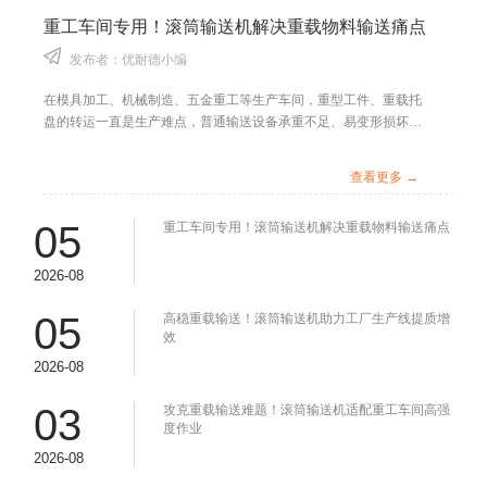
重工车间专用！滚筒输送机解决重载物料输送痛点
发布者：优耐德小编
在模具加工、机械制造、五金重工等生产车间，重型工件、重载托
盘的转运一直是生产难点，普通输送设备承重不足、易变形损坏，
无法满足高强度作业需求。滚筒输送机针对车间重载工况量身打
造，强化整体承载结构，是重工生产线不可或缺的输送设备。
查看更多 →
05
重工车间专用！滚筒输送机解决重载物料输送痛点
2026-08
05
高稳重载输送！滚筒输送机助力工厂生产线提质增
效
2026-08
03
攻克重载输送难题！滚筒输送机适配重工车间高强
度作业
2026-08
动力滚筒输送线可以应用于封箱机行业吗？