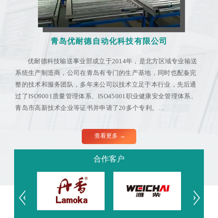
青岛优耐德自动化科技有限公司
优耐德科技输送事业部成立于2014年，是北方区域专业输送
系统生产制造商，公司在青岛有专门的生产基地，同时也配备完
整的技术和服务团队，多年来公司以技术立足于本行业，先后通
过了ISO9001质量管理体系、ISO45001职业健康安全管理体系、
青岛市高新技术企业等证书并申请了20多个专利。
主营产品：辊筒输送机、皮带输送机、柔性链板输送机、转
弯输送机、倍速链输送机、托盘式输送机、自动化生产线、仓储
查看更多 →
物流输送系统等系列产品。
服务行业：仓储物流、快递、冷链、食品、医药、化工、电
合作客户
子、日用品、汽车制造、电商物流、机械包装、商超、码头及港
口等。
合作客户：潍柴集团、中国重汽、博世汽车、宇通客车、中
国邮政、晟邦物流、友客便利店、龙大食品、日照三宝汽车、青
岛丹香食品等500多家企业。