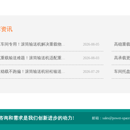
荐资讯
重工车间专用！滚筒输送机解决重载物料输送痛点
2026-08-05
攻克重载输送难题！滚筒输送机适配重工车间高强度作业
2026-08-03
高效稳载不跑偏！滚筒输送机轻松输送车间托盘
2026-07-29
咨询和需求是我们创新进步的动力!
邮箱：sales@power-space