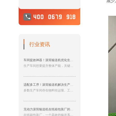
减少
行业资讯
车间提效神器！滚筒输送机优化生产线物料流转效率
生产车间想要提升整体产能，关键在于打通物料输送的流转瓶颈，告别低效的人工搬运模式。滚筒输送机是车间自动化改造的核心设备，适配组装、加工、打包、成品出库等全工序场景，完美适配各类中小型生产车间使用。
适配多工序！滚筒输送机解决生产车间输送难题
多数生产车间存在物料转运慢、工序衔接乱、人工成本高等痛点，严重制约生产进度。滚筒输送机针对性解决车间输送难题，是现代化生产车间不可或缺的自动化配套设备。
无动力滚筒输送机在纸箱包装厂的应用
在纸箱包装厂，一个高效的输送系统是保证生产流程顺畅的关键。而无动力滚筒输送机则是许多包装厂所喜爱的选择。这种输送机以其结构简单、稳定可靠、维护方便的特点，广泛应用于纸箱、袋装产品的输送过程中。