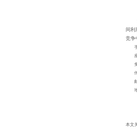
间利
竞争
手
座
免
传
邮
本文