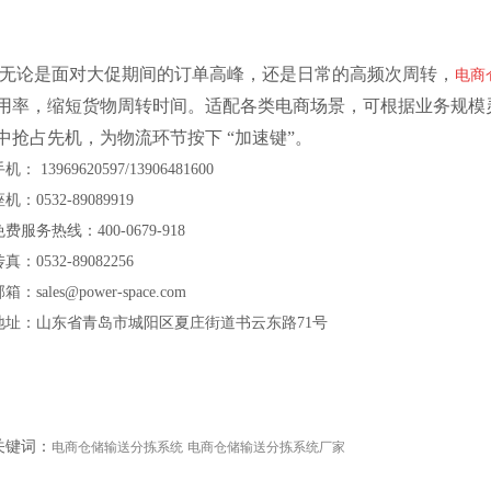
无论是面对大促期间的订单高峰，还是日常的高频次周转，
电商
用率，缩短货物周转时间。适配各类电商场景，可根据业务规模
中抢占先机，为物流环节按下 “加速键”。
机： 13969620597/13906481600
机：0532-89089919
费服务热线：400-0679-918
真：0532-89082256
箱：sales@power-space.com
地址：山东省青岛市城阳区夏庄街道书云东路71号
关键词：
电商仓储输送分拣系统
电商仓储输送分拣系统厂家