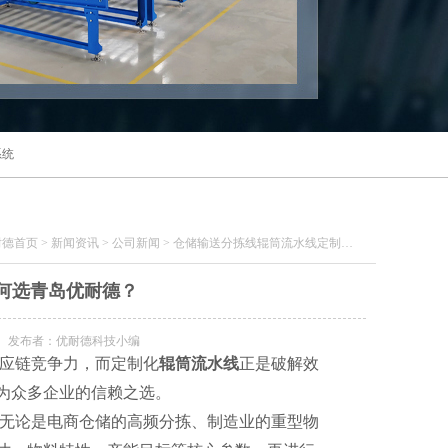
系统
耐德首页
>
新闻资讯
>
公司新闻
>
仓储输送分拣线辊筒流水线定制，为何选青岛优耐德？
何选青岛优耐德？
发布者：优耐德科技小编
应链竞争力，而定制化
辊筒流水线
正是破解效
为众多企业的信赖之选。
无论是电商仓储的高频分拣、制造业的重型物