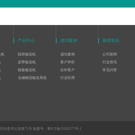
产品中心
成功案例
新闻资讯
送机
辊筒输送机
成功案例
公司新闻
机
皮带输送机
客户评价
行业资讯
机
链板输送机
合作客户
常见问答
机
仓储物流输送系统
行业应用
街道书云东路71号 备案号：
鲁ICP备15016577号-1