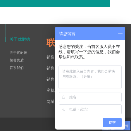
请您留言
关于优耐德
联系方式：
感谢您的关注，当前客服人员不在
线，请填写一下您的信息，我们会
关于优耐德
尽快和您联系。
销售1部：13906481600
荣誉资质
联系我们
销售2部：18561550730
销售3部：15215316721
座机：0532-89089919
网址：http://www.qdlwkj.com/
提交
网站建设：一瞬网络