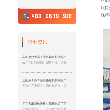
料输
辊筒
现精
行业资讯
车间提效神器！滚筒输送机优化生产线物料流转效率
生产车间想要提升整体产能，关键在于打通物料输送的流转瓶颈，告别低效的人工搬运模式。滚筒输送机是车间自动化改造的核心设备，适配组装、加工、打包、成品出库等全工序场景，完美适配各类中小型生产车间使用。
适配多工序！滚筒输送机解决生产车间输送难题
多数生产车间存在物料转运慢、工序衔接乱、人工成本高等痛点，严重制约生产进度。滚筒输送机针对性解决车间输送难题，是现代化生产车间不可或缺的自动化配套设备。
无动力滚筒输送机在纸箱包装厂的应用
在纸箱包装厂，一个高效的输送系统是保证生产流程顺畅的关键。而无动力滚筒输送机则是许多包装厂所喜爱的选择。这种输送机以其结构简单、稳定可靠、维护方便的特点，广泛应用于纸箱、袋装产品的输送过程中。