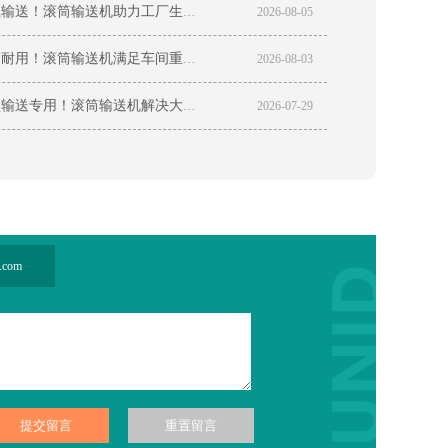
高稳重载输送！滚筒输送机助力工厂生产线提质增效
2026-08-05
高承载更耐用！滚筒输送机满足车间重载自动化生产需求
2026-08-03
车间托盘输送专用！滚筒输送机解决大件货物转运难题
2026-07-29
.com