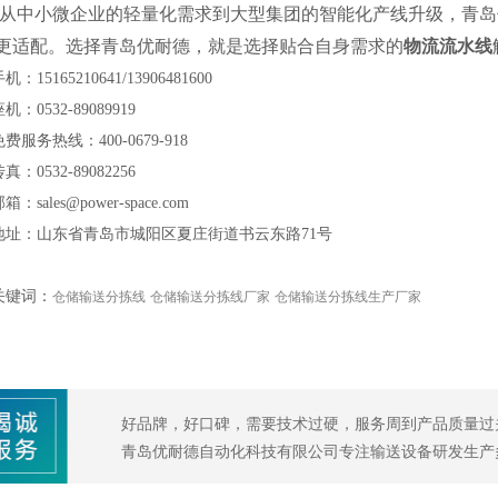
从中小微企业的轻量化需求到大型集团的智能化产线升级，青岛
更适配。选择青岛优耐德，就是选择贴合自身需求的
物流流水线
手机：
15165210641/13906481600
座机：
0532-89089919
免费服务热线：
400-0679-918
传真：
0532-89082256
邮箱：
sales@power-space.com
地址：山东省青岛市城阳区夏庄街道书云东路
71
号
关键词：
仓储输送分拣线
仓储输送分拣线厂家
仓储输送分拣线生产厂家
好品牌，好口碑，需要技术过硬，服务周到产品质量过
青岛优耐德自动化科技有限公司专注输送设备研发生产